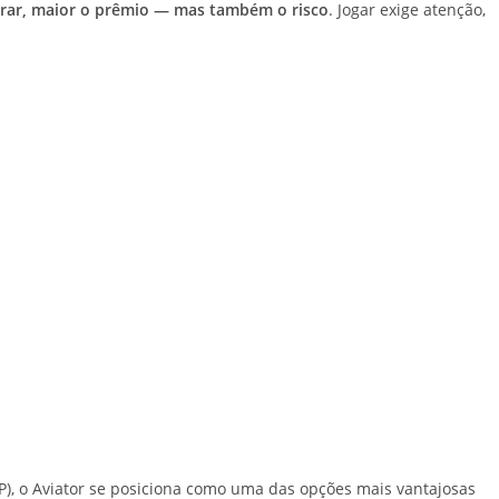
rar, maior o prêmio — mas também o risco
. Jogar exige atenção,
), o Aviator se posiciona como uma das opções mais vantajosas