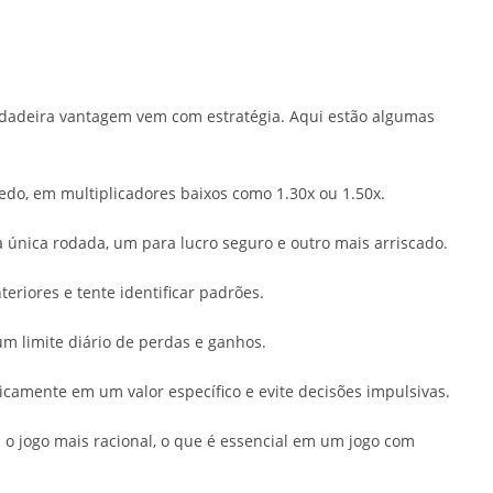
rdadeira vantagem vem com estratégia. Aqui estão algumas
edo, em multiplicadores baixos como 1.30x ou 1.50x.
 única rodada, um para lucro seguro e outro mais arriscado.
teriores e tente identificar padrões.
um limite diário de perdas e ganhos.
camente em um valor específico e evite decisões impulsivas.
o jogo mais racional, o que é essencial em um jogo com