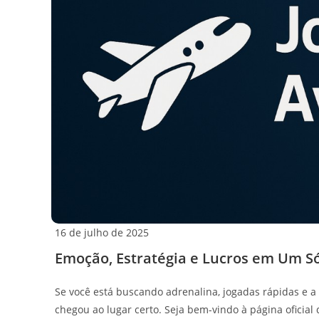
16 de julho de 2025
Emoção, Estratégia e Lucros em Um S
Se você está buscando adrenalina, jogadas rápidas e a
chegou ao lugar certo. Seja bem-vindo à página oficial