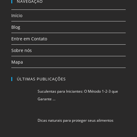
em
em
em
NAVEGAÇÃO
aba
aba
aba
aba
aba
aba
uma
uma
uma
Início
nova
nova
nova
aba
aba
aba
Blog
Entre em Contato
Sobre nós
Mapa
ÚLTIMAS PUBLICAÇÕES
Suculentas para Iniciantes: O Método 1-2-3 que
Garante …
Dicas naturais para proteger seus alimentos