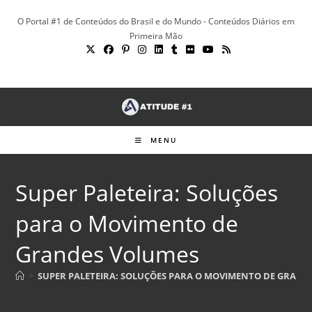
Ir
O Portal #1 de Conteúdos do Brasil e do Mundo - Conteúdos Diários em
para
Primeira Mão
o
conteúdo
MENU
Super Paleteira: Soluções
para o Movimento de
Grandes Volumes
>
SUPER PALETEIRA: SOLUÇÕES PARA O MOVIMENTO DE GRAND