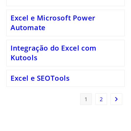
Excel e Microsoft Power
Automate
Integração do Excel com
Kutools
Excel e SEOTools
1
2
Ir para