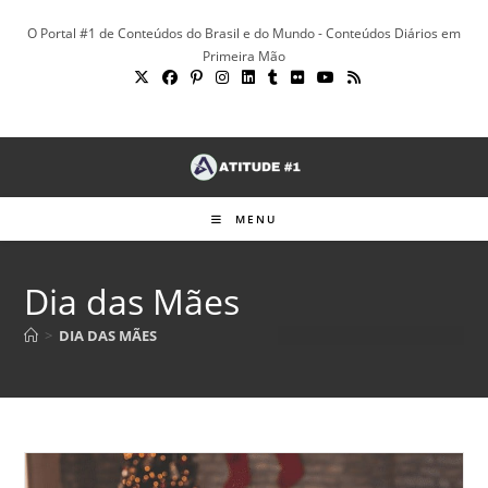
Ir
O Portal #1 de Conteúdos do Brasil e do Mundo - Conteúdos Diários em
para
Primeira Mão
o
conteúdo
MENU
Dia das Mães
>
DIA DAS MÃES