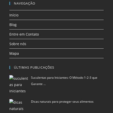
em
em
em
NAVEGAÇÃO
aba
aba
aba
aba
aba
aba
uma
uma
uma
Início
nova
nova
nova
aba
aba
aba
Blog
Entre em Contato
Sobre nós
Mapa
ÚLTIMAS PUBLICAÇÕES
Suculentas para Iniciantes: O Método 1-2-3 que
Garante …
Dicas naturais para proteger seus alimentos