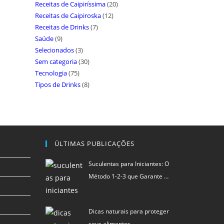
Receitas de Caipiríssima
(20)
Receitas de Caipiroska
(12)
Receitas de Drinks
(7)
Saúde
(9)
Selecionados
(3)
Sem categoria
(30)
Tecnologia
(75)
Tipos de Drinks
(8)
ÚLTIMAS PUBLICAÇÕES
Suculentas para Iniciantes: O
Método 1-2-3 que Garante …
Dicas naturais para proteger
seus alimentos