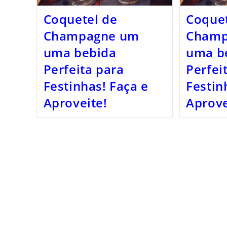
Coquetel de
Coquet
Champagne um
Champ
uma bebida
uma b
Perfeita para
Perfei
Festinhas! Faça e
Festin
Aproveite!
Aprove