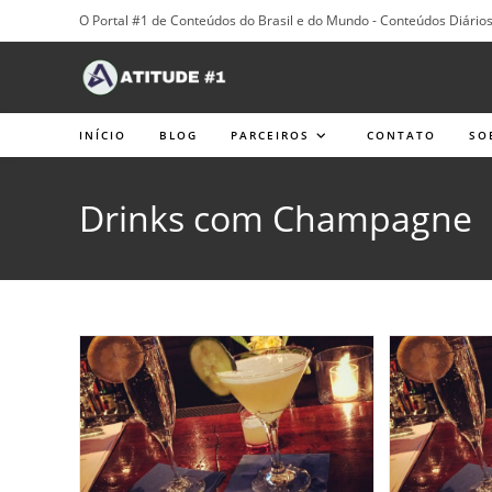
Ir
O Portal #1 de Conteúdos do Brasil e do Mundo - Conteúdos Diári
para
o
conteúdo
INÍCIO
BLOG
PARCEIROS
CONTATO
SO
Drinks com Champagne