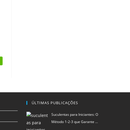
ÚLTIMAS PUBLICAÇÕES
Suculentas para Iniciantes: O
Método 1-2-3 que Garante …