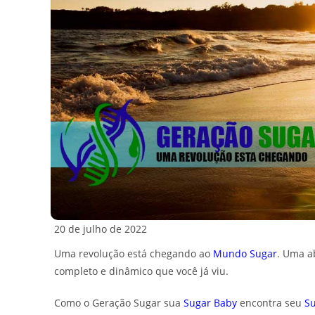
20 de julho de 2022
Uma revolução está chegando ao
Mundo Sugar
. Uma a
completo e dinâmico que você já viu.
Como o Geração Sugar sua
Sugar Baby
encontra seu
S