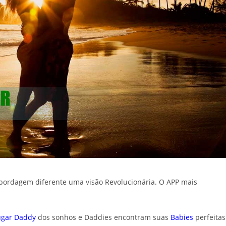
bordagem diferente uma visão Revolucionária. O APP mais
ugar Daddy
dos sonhos e Daddies encontram suas
Babies
perfeitas