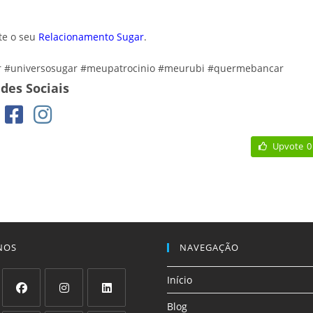
te o seu
Relacionamento Sugar
.
r #universosugar #meupatrocinio #meurubi #quermebancar
des Sociais
Upvote
0
NOS
NAVEGAÇÃO
Início
Blog