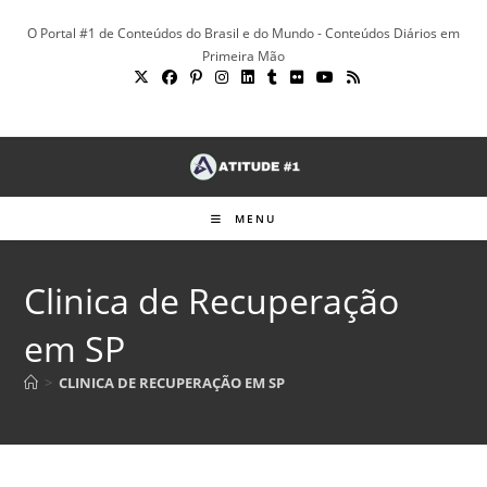
Ir
O Portal #1 de Conteúdos do Brasil e do Mundo - Conteúdos Diários em
para
Primeira Mão
o
conteúdo
MENU
Clinica de Recuperação
em SP
>
CLINICA DE RECUPERAÇÃO EM SP