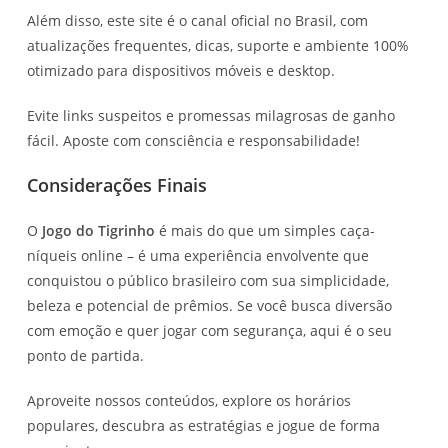
Além disso, este site é o canal oficial no Brasil, com
atualizações frequentes, dicas, suporte e ambiente 100%
otimizado para dispositivos móveis e desktop.
Evite links suspeitos e promessas milagrosas de ganho
fácil. Aposte com consciência e responsabilidade!
Considerações Finais
O
Jogo do Tigrinho
é mais do que um simples caça-
níqueis online – é uma experiência envolvente que
conquistou o público brasileiro com sua simplicidade,
beleza e potencial de prêmios. Se você busca diversão
com emoção e quer jogar com segurança, aqui é o seu
ponto de partida.
Aproveite nossos conteúdos, explore os horários
populares, descubra as estratégias e jogue de forma