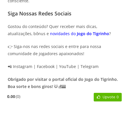
consciente.
Siga Nossas Redes Sociais
Gostou do conteúdo? Quer receber mais dicas,
atualizações, bônus e
novidades do
Jogo do Tigrinho
?
👉 Siga-nos nas redes sociais e entre para nossa
comunidade de jogadores apaixonados!
📲 Instagram | Facebook | YouTube | Telegram
Obrigado por visitar o portal oficial do Jogo do Tigrinho.
Boa sorte e bons giros!
🐯💰🎰
0.00
0
Upvote
0