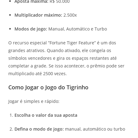
Aposta máxima:
R$ 50.000
Multiplicador máximo:
2.500x
Modos de jogo:
Manual, Automático e Turbo
O recurso especial “Fortune Tiger Feature” é um dos
grandes atrativos. Quando ativado, ele congela os
símbolos vencedores e gira os espaços restantes até
completar a grade. Se isso acontecer, o prêmio pode ser
multiplicado até 2500 vezes.
Como Jogar o Jogo do Tigrinho
Jogar é simples e rápido:
Escolha o valor da sua aposta
Defina o modo de jogo:
manual, automático ou turbo