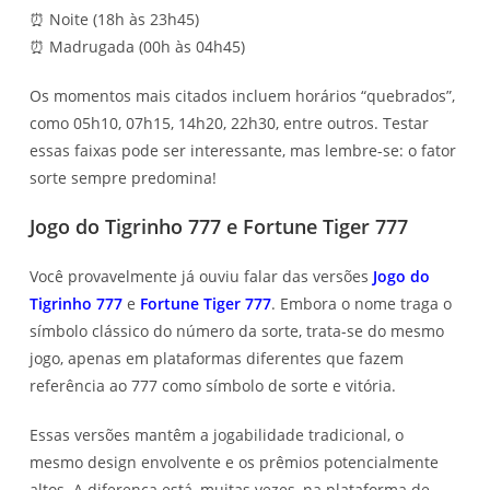
⏰ Noite (18h às 23h45)
⏰ Madrugada (00h às 04h45)
Os momentos mais citados incluem horários “quebrados”,
como 05h10, 07h15, 14h20, 22h30, entre outros. Testar
essas faixas pode ser interessante, mas lembre-se: o fator
sorte sempre predomina!
Jogo do Tigrinho 777 e Fortune Tiger 777
Você provavelmente já ouviu falar das versões
Jogo do
Tigrinho 777
e
Fortune Tiger 777
. Embora o nome traga o
símbolo clássico do número da sorte, trata-se do mesmo
jogo, apenas em plataformas diferentes que fazem
referência ao 777 como símbolo de sorte e vitória.
Essas versões mantêm a jogabilidade tradicional, o
mesmo design envolvente e os prêmios potencialmente
altos. A diferença está, muitas vezes, na plataforma de