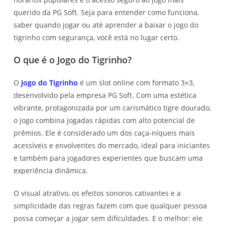
querido da PG Soft. Seja para entender como funciona,
saber quando jogar ou até aprender a baixar o jogo do
tigrinho com segurança, você está no lugar certo.
O que é o Jogo do Tigrinho?
O
Jogo do Tigrinho
é um slot online com formato 3×3,
desenvolvido pela empresa PG Soft. Com uma estética
vibrante, protagonizada por um carismático tigre dourado,
o jogo combina jogadas rápidas com alto potencial de
prêmios. Ele é considerado um dos caça-níqueis mais
acessíveis e envolventes do mercado, ideal para iniciantes
e também para jogadores experientes que buscam uma
experiência dinâmica.
O visual atrativo, os efeitos sonoros cativantes e a
simplicidade das regras fazem com que qualquer pessoa
possa começar a jogar sem dificuldades. E o melhor: ele