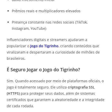
Prêmios reais e multiplicadores elevados
Presença constante nas redes sociais (TikTok,
Instagram, YouTube)
Influenciadores digitais e streamers ajudaram a
popularizar o
Jogo do Tigrinho
, criando conteúdos que
viralizaram e despertaram a curiosidade de milhões de
brasileiros.
É Seguro Jogar o Jogo do Tigrinho?
Sim. Quando acessado por meio de plataformas oficiais, o
jogo é totalmente seguro. Ele utiliza
criptografia SSL
(HTTPS)
para proteger seus dados, além de sistemas
certificados que garantem a aleatoriedade e a integridade
de cada rodada.