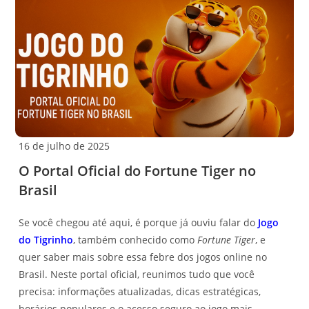
16 de julho de 2025
O Portal Oficial do Fortune Tiger no
Brasil
Se você chegou até aqui, é porque já ouviu falar do
Jogo
do Tigrinho
, também conhecido como
Fortune Tiger
, e
quer saber mais sobre essa febre dos jogos online no
Brasil. Neste portal oficial, reunimos tudo que você
precisa: informações atualizadas, dicas estratégicas,
horários populares e o acesso seguro ao jogo mais